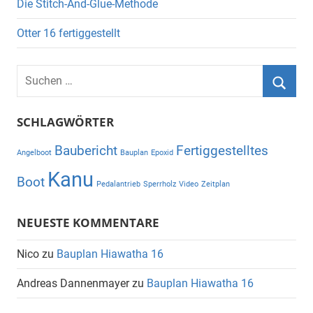
Die Stitch-And-Glue-Methode
Otter 16 fertiggestellt
Suchen
nach:
Suche
SCHLAGWÖRTER
Baubericht
Fertiggestelltes
Angelboot
Bauplan
Epoxid
Kanu
Boot
Pedalantrieb
Sperrholz
Video
Zeitplan
NEUESTE KOMMENTARE
Nico
zu
Bauplan Hiawatha 16
Andreas Dannenmayer
zu
Bauplan Hiawatha 16