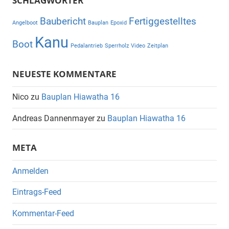
SCHLAGWÖRTER
Baubericht
Fertiggestelltes
Angelboot
Bauplan
Epoxid
Kanu
Boot
Pedalantrieb
Sperrholz
Video
Zeitplan
NEUESTE KOMMENTARE
Nico
zu
Bauplan Hiawatha 16
Andreas Dannenmayer
zu
Bauplan Hiawatha 16
META
Anmelden
Eintrags-Feed
Kommentar-Feed